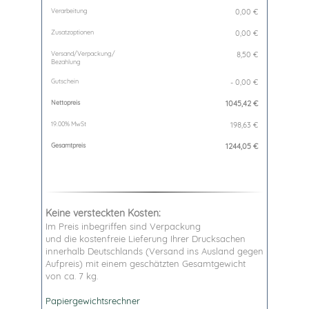
Verarbeitung
0,00 €
Zusatzoptionen
0,00 €
Versand/Verpackung/
8,50 €
Bezahlung
Gutschein
- 0,00 €
Nettopreis
1045,42
€
19.00% MwSt
198,63
€
Gesamtpreis
1244,05
€
Keine versteckten Kosten:
Im Preis inbegriffen sind Verpackung
und die kostenfreie Lieferung Ihrer Drucksachen
innerhalb Deutschlands (Versand ins Ausland gegen
Aufpreis) mit einem geschätzten Gesamtgewicht
von ca. 7 kg.
Papiergewichtsrechner