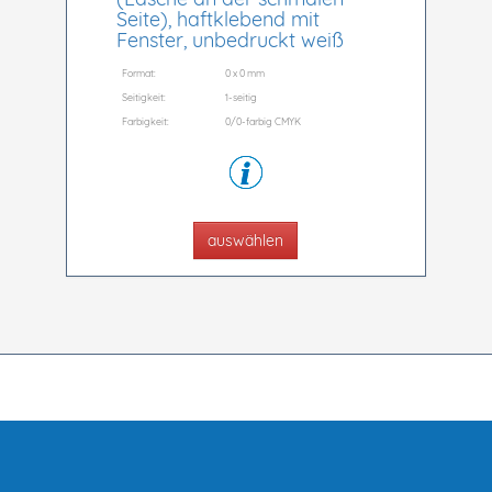
Seite), haftklebend mit
Fenster, unbedruckt weiß
Format:
0 x 0 mm
Seitigkeit:
1-seitig
Farbigkeit:
0/0-farbig CMYK
auswählen