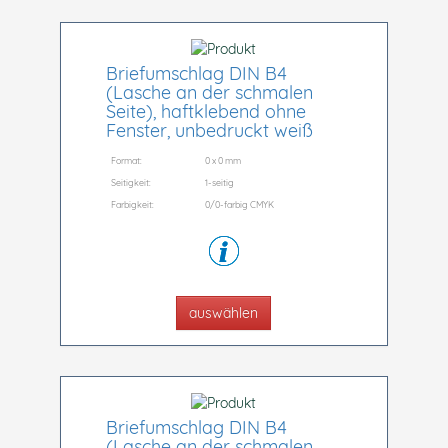
Briefumschlag DIN B4
(Lasche an der schmalen
Seite), haftklebend ohne
Fenster, unbedruckt weiß
Format:
0 x 0 mm
Seitigkeit:
1-seitig
Farbigkeit:
0/0-farbig CMYK
auswählen
Briefumschlag DIN B4
(Lasche an der schmalen